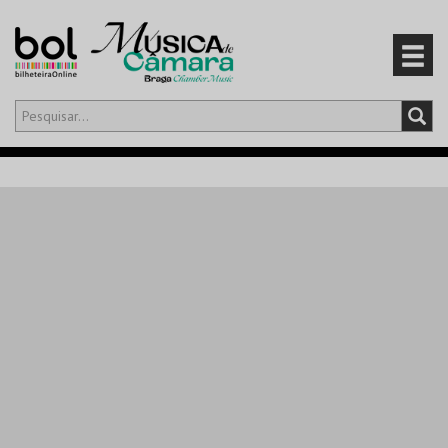
Olá,
iniciar sessão
PT
0
CARRINHO
EVENTOS
CARTÕES
PRODUTOS